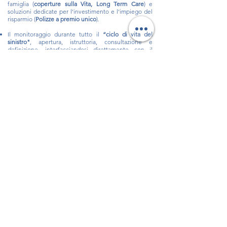
famiglia (
coperture sulla Vita, Long Term Care
) e
soluzioni dedicate per l’investimento e l’impiego del
risparmio (
Polizze a premio unico
).
Il monitoraggio durante tutto il
“ciclo di vita del
sinistro"
, apertura, istruttoria, consultazione e
definizione, interfacciandosi direttamente con il
centro liquidazione danni di UnipolSai.
Offerta dedicata del nuovo dispositivo di
Telepedaggio UnipolMove
: si tratta di un servizio
innovativo di UnipolTech, società del Gruppo Unipol
che permette di pagare i pedaggi in autostrada,
parcheggi, multe e bolli, sconti personalizzati e tanto
altro.