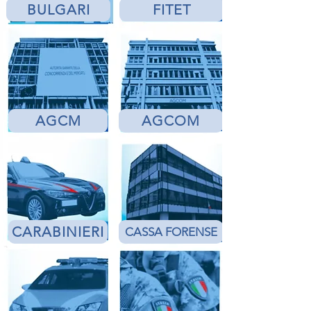
BULGARI
FITET
AGCM
AGCOM
CARABINIERI
CASSA FORENSE