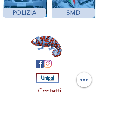
POLIZIA
SMD
Contatti
0687194746
agenzia@meass.it
Whatsapp:
+39 335 791 7342
meassconsultingsrl@legalmail.it