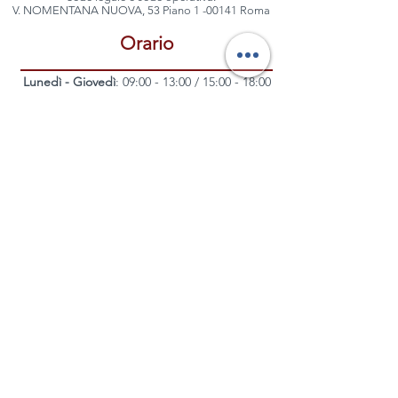
V. NOMENTANA NUOVA, 53 Piano 1 -00141 Roma
Orario
Lunedì - Giovedì
: 09:00 - 13:00 / 15:00 - 18:00
Venerdì
: 9:00 - 13:00
Dove siamo
© Agenzia di Intermediazione Assicurativa, Meass
Consulting S.R.L. - Tutti i diritti sono riservati